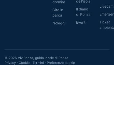
dell'isola
dormire
Livecam
Il diario
Gite in
Emerge
di Ponza
barca
Ticket
Eventi
Noleggi
ambient
© 2026 ViviPonza, guida locale di Ponza
Privacy
·
Cookie
·
Termini
·
Preferenze cookie