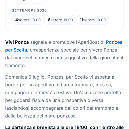
SETTEMBRE 2026
4
set
6
set
11
set
ore 18:00
ore 18:00
ore 18:00
Vivi Ponza
segnala e promuove l’AperiBoat di
Ponzesi
per Scelta
, un’esperienza speciale per vivere Ponza
dal mare nel momento più suggestivo della giornata: il
tramonto.
Domenica 5 luglio, Ponzesi per Scelta vi aspetta a
bordo per un aperitivo in barca tra mare, musica,
compagnia e atmosfera estiva. Un’occasione perfetta
per godersi l’isola da una prospettiva diversa,
lasciandosi accompagnare dai colori del tramonto e
dalla bellezza del mare ponzese.
La partenza è prevista alle ore 18:00, con rientro alle