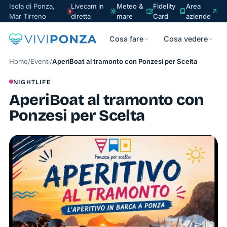
Isola di Ponza,
Livecam in
Meteo &
Fidelity
Area
Mar Tirreno
diretta
mare
Card
aziende
Cosa fare
Cosa vedere
Home
/
Eventi
/
AperiBoat al tramonto con Ponzesi per Scelta
NIGHTLIFE
AperiBoat al tramonto con
Ponzesi per Scelta