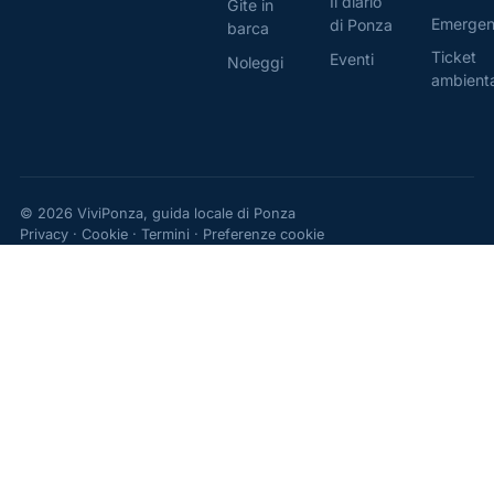
Il diario
Gite in
Emerge
di Ponza
barca
Ticket
Eventi
Noleggi
ambient
© 2026 ViviPonza, guida locale di Ponza
Privacy
·
Cookie
·
Termini
·
Preferenze cookie