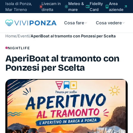
Isola di Ponza,
Livecam in
Meteo &
Fidelity
Area
Mar Tirreno
diretta
mare
Card
aziende
Cosa fare
Cosa vedere
Home
/
Eventi
/
AperiBoat al tramonto con Ponzesi per Scelta
NIGHTLIFE
AperiBoat al tramonto con
Ponzesi per Scelta