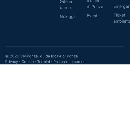
Il diario
Gite in
Emerge
di Ponza
barca
Ticket
Eventi
Noleggi
ambient
© 2026 ViviPonza, guida locale di Ponza
Privacy
·
Cookie
·
Termini
·
Preferenze cookie