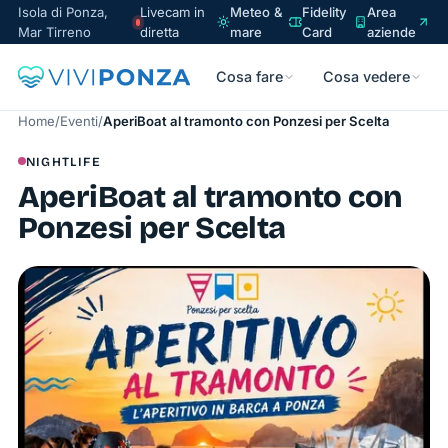
Isola di Ponza,
Livecam in
Meteo &
Fidelity
Area
Mar Tirreno
diretta
mare
Card
aziende
Cosa fare
Cosa vedere
Home
/
Eventi
/
AperiBoat al tramonto con Ponzesi per Scelta
NIGHTLIFE
AperiBoat al tramonto con
Ponzesi per Scelta