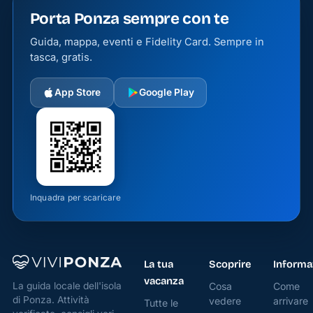
Porta Ponza sempre con te
Guida, mappa, eventi e Fidelity Card. Sempre in
tasca, gratis.
App Store
Google Play
Inquadra per scaricare
La tua
Scoprire
Informa
vacanza
Cosa
Come
La guida locale dell'isola
di Ponza. Attività
vedere
arrivare
Tutte le