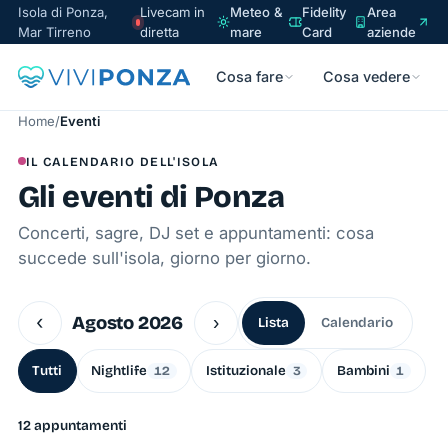
Isola di Ponza,
Livecam in
Meteo &
Fidelity
Area
Mar Tirreno
diretta
mare
Card
aziende
Cosa fare
Cosa vedere
Home
/
Eventi
IL CALENDARIO DELL'ISOLA
Gli eventi di Ponza
Concerti, sagre, DJ set e appuntamenti: cosa
succede sull'isola, giorno per giorno.
‹
Agosto 2026
›
Lista
Calendario
Tutti
Nightlife
Istituzionale
Bambini
12
3
1
12 appuntamenti