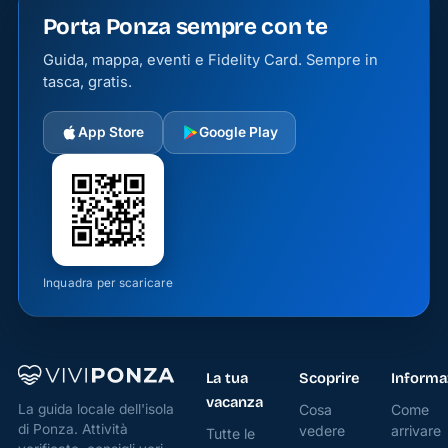
Porta Ponza sempre con te
Guida, mappa, eventi e Fidelity Card. Sempre in
tasca, gratis.
App Store
Google Play
Inquadra per scaricare
La tua
Scoprire
Informa
vacanza
Cosa
Come
La guida locale dell'isola
di Ponza. Attività
vedere
arrivare
Tutte le