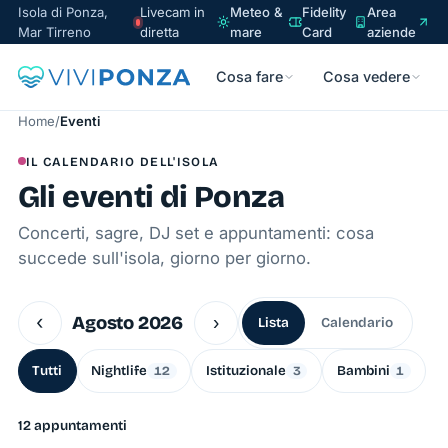
Isola di Ponza,
Livecam in
Meteo &
Fidelity
Area
Mar Tirreno
diretta
mare
Card
aziende
Cosa fare
Cosa vedere
Home
/
Eventi
IL CALENDARIO DELL'ISOLA
Gli eventi di Ponza
Concerti, sagre, DJ set e appuntamenti: cosa
succede sull'isola, giorno per giorno.
‹
Agosto 2026
›
Lista
Calendario
Tutti
Nightlife
Istituzionale
Bambini
12
3
1
12 appuntamenti