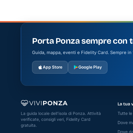
Porta Ponza sempre con t
Guida, mappa, eventi e Fidelity Card. Sempre in t
App Store
Google Play
La tua 
Tutte le 
La guida locale dell'isola di Ponza. Attività
verificate, consigli veri, Fidelity Card
Dove m
gratuita.
Dove do