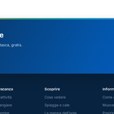
e
asca, gratis.
vacanza
Scoprire
Inform
attività
Cosa vedere
Come a
angiare
Spiagge e cale
Muover
rmire
La mappa dell'isola
Posizio