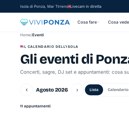
Isola di Ponza, Mar Tirreno
Livecam in diretta
Cosa fare
Cosa vede
Home
/
Eventi
IL CALENDARIO DELL'ISOLA
Gli eventi di Ponz
Concerti, sagre, DJ set e appuntamenti: cosa su
‹
Agosto 2026
›
Lista
Calendario
11 appuntamenti