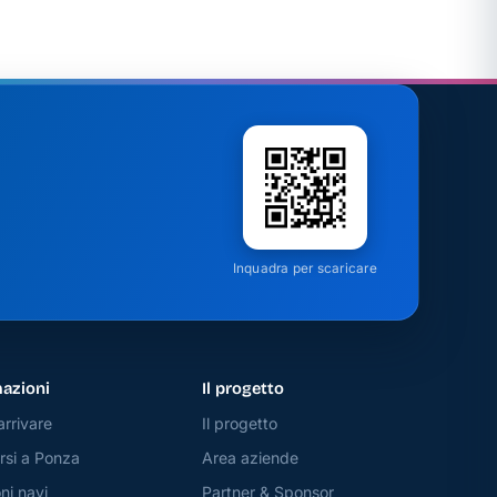
Inquadra per scaricare
azioni
Il progetto
rrivare
Il progetto
si a Ponza
Area aziende
ni navi
Partner & Sponsor