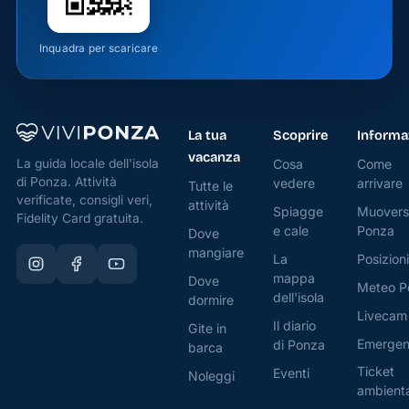
Inquadra per scaricare
La tua
Scoprire
Informa
vacanza
Cosa
Come
La guida locale dell'isola
di Ponza. Attività
vedere
arrivare
Tutte le
verificate, consigli veri,
attività
Spiagge
Muovers
Fidelity Card gratuita.
e cale
Ponza
Dove
mangiare
La
Posizioni
mappa
Dove
Meteo P
dell'isola
dormire
Livecam
Il diario
Gite in
Emerge
di Ponza
barca
Ticket
Eventi
Noleggi
ambient