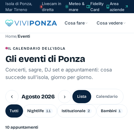
Isola di Ponza,
Livecam in
Meteo &
Fidelity
Area
Mar Tirreno
diretta
mare
Card
aziende
Cosa fare
Cosa vedere
Home
/
Eventi
IL CALENDARIO DELL'ISOLA
Gli eventi di Ponza
Concerti, sagre, DJ set e appuntamenti: cosa
succede sull'isola, giorno per giorno.
‹
Agosto 2026
›
Lista
Calendario
Tutti
Nightlife
Istituzionale
Bambini
11
2
1
10 appuntamenti