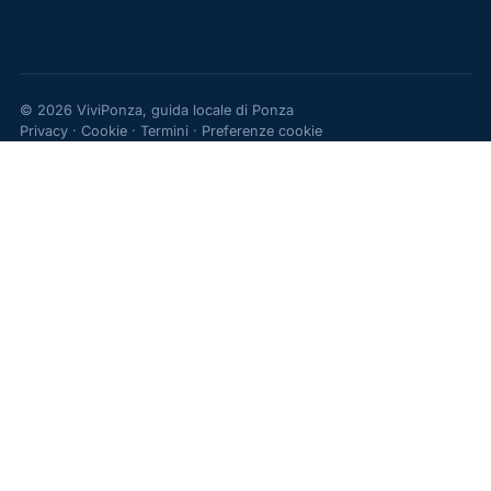
© 2026 ViviPonza, guida locale di Ponza
Privacy
·
Cookie
·
Termini
·
Preferenze cookie