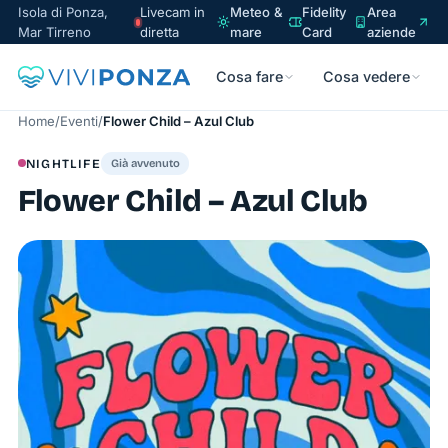
Isola di Ponza,
Livecam in
Meteo &
Fidelity
Area
Mar Tirreno
diretta
mare
Card
aziende
Cosa fare
Cosa vedere
Home
/
Eventi
/
Flower Child – Azul Club
NIGHTLIFE
Già avvenuto
Flower Child – Azul Club