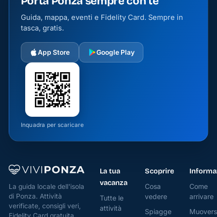
Porta Ponza sempre con te
Guida, mappa, eventi e Fidelity Card. Sempre in
tasca, gratis.
App Store
Google Play
Inquadra per scaricare
La tua
Scoprire
Informa
vacanza
Cosa
Come
La guida locale dell'isola
di Ponza. Attività
vedere
arrivare
Tutte le
verificate, consigli veri,
attività
Spiagge
Muovers
Fidelity Card gratuita.