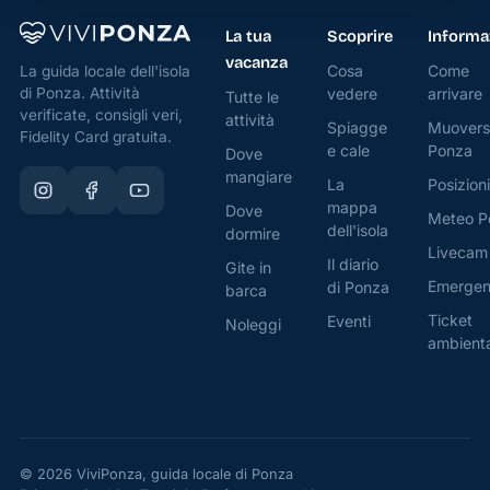
La tua
Scoprire
Informa
vacanza
Cosa
Come
La guida locale dell'isola
di Ponza. Attività
vedere
arrivare
Tutte le
verificate, consigli veri,
attività
Spiagge
Muovers
Fidelity Card gratuita.
e cale
Ponza
Dove
mangiare
La
Posizioni
mappa
Dove
Meteo P
dell'isola
dormire
Livecam
Il diario
Gite in
Emerge
di Ponza
barca
Ticket
Eventi
Noleggi
ambient
© 2026 ViviPonza, guida locale di Ponza