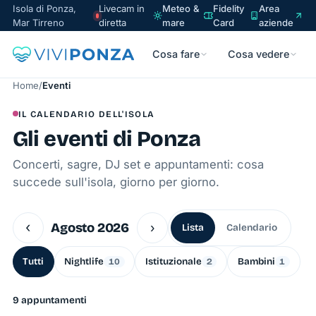
Isola di Ponza,
Livecam in
Meteo &
Fidelity
Area
Mar Tirreno
diretta
mare
Card
aziende
Cosa fare
Cosa vedere
Home
/
Eventi
IL CALENDARIO DELL'ISOLA
Gli eventi di Ponza
Concerti, sagre, DJ set e appuntamenti: cosa
succede sull'isola, giorno per giorno.
‹
Agosto 2026
›
Lista
Calendario
Tutti
Nightlife
Istituzionale
Bambini
10
2
1
9 appuntamenti